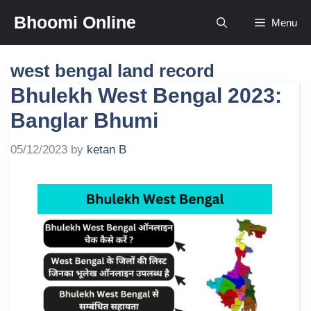
Skip
Bhoomi Online
Menu
to
content
west bengal land record
Bhulekh West Bengal 2023:
Banglar Bhumi
05/12/2023
by
ketan B