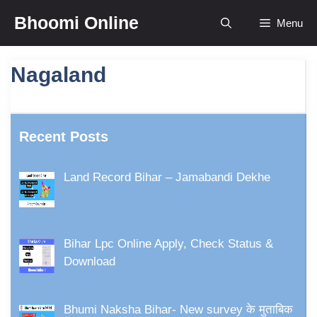
Bhoomi Online
Menu
Nagaland
Recent Posts
Land Record Bihar – Jamabandi Dekhe
Bihar Lpc Online Apply, Check Status &
Download
Bhumi Naksha Bihar- New survey के मुताबिक