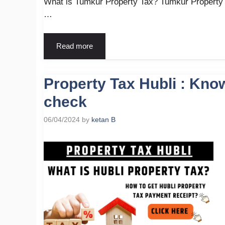
What is Tumkur Property Tax? Tumkur Property Ta
…
Read more
Property Tax Hubli : Kno
check
06/04/2024
by
ketan B