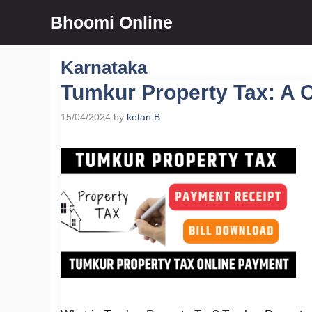
Skip
Bhoomi Online
to
content
Karnataka
Tumkur Property Tax: A 
15/04/2024
by
ketan B