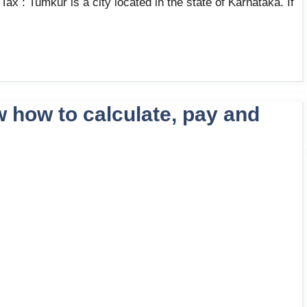
x : Tumkur is a city located in the state of Karnataka. If
w how to calculate, pay and