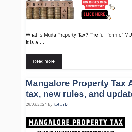
What is Muda Property Tax? The full form of M
It is a …
Read more
Mangalore Property Tax A
tax, new rules, and upda
28/03/2024
by
ketan B