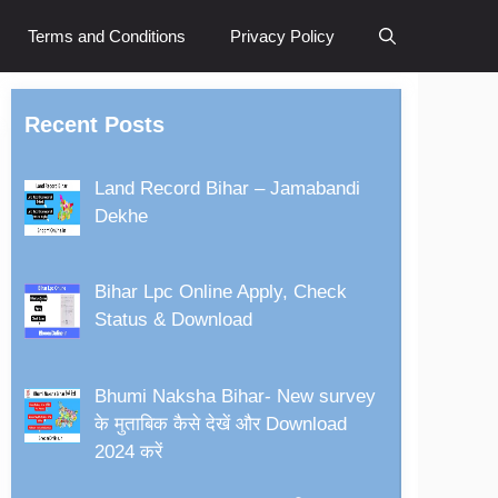
Terms and Conditions
Privacy Policy
Recent Posts
Land Record Bihar – Jamabandi
Dekhe
Bihar Lpc Online Apply, Check
Status & Download
Bhumi Naksha Bihar- New survey
के मुताबिक कैसे देखें और Download
2024 करें